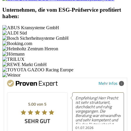
Unternehmen, die vom ESG-Prüfservice profitiert
haben:
Mehr Infos
Empfehlung! Herr Precht
ist sehr strukturiert,
5.00 von 5
durchdacht und ruhig
vorgegangen. Die
Beratung war einwandfrei
SEHR GUT
und sehr kompetent und
für den Nutzer absolut
01.07.2026
nachvollziehbar und