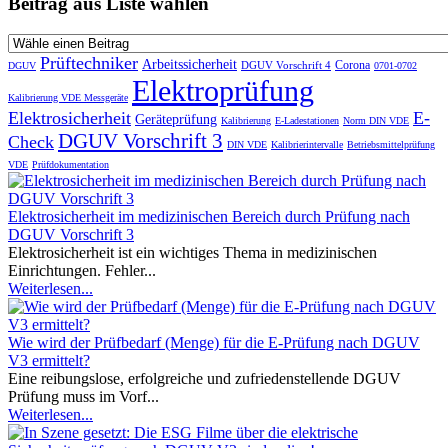
Beitrag aus Liste wählen
Prüftechniker
Arbeitssicherheit
Corona
DGUV Vorschrift 4
DGUV
0701-0702
Elektroprüfung
Kalibrierung VDE Messgeräte
Elektrosicherheit
E-
Geräteprüfung
Kalibrierung
E-Ladestationen
Norm DIN VDE
DGUV Vorschrift 3
Check
DIN VDE
Kalibrierintervalle
Betriebsmittelprüfung
VDE
Prüfdokumentation
Elektrosicherheit im medizinischen Bereich durch Prüfung nach
DGUV Vorschrift 3
Elektrosicherheit ist ein wichtiges Thema in medizinischen
Einrichtungen. Fehler...
Weiterlesen...
Wie wird der Prüfbedarf (Menge) für die E-Prüfung nach DGUV
V3 ermittelt?
Eine reibungslose, erfolgreiche und zufriedenstellende DGUV
Prüfung muss im Vorf...
Weiterlesen...