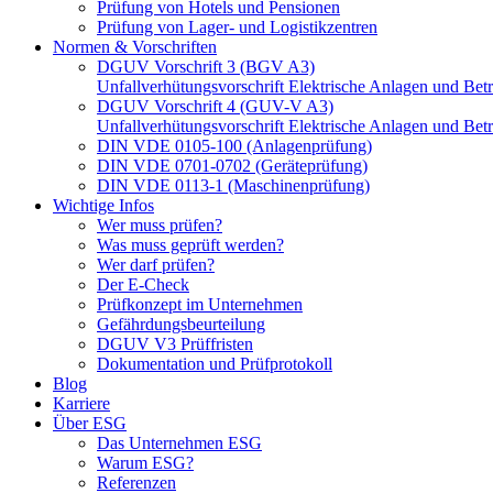
Prüfung von Hotels und Pensionen
Prüfung von Lager- und Logistikzentren
Normen & Vorschriften
DGUV Vorschrift 3 (BGV A3)
Unfallverhütungsvorschrift Elektrische Anlagen und Betr
DGUV Vorschrift 4 (GUV-V A3)
Unfallverhütungsvorschrift Elektrische Anlagen und Betr
DIN VDE 0105-100 (Anlagenprüfung)
DIN VDE 0701-0702 (Geräteprüfung)
DIN VDE 0113-1 (Maschinenprüfung)
Wichtige Infos
Wer muss prüfen?
Was muss geprüft werden?
Wer darf prüfen?
Der E-Check
Prüfkonzept im Unternehmen
Gefährdungsbeurteilung
DGUV V3 Prüffristen
Dokumentation und Prüfprotokoll
Blog
Karriere
Über ESG
Das Unternehmen ESG
Warum ESG?
Referenzen