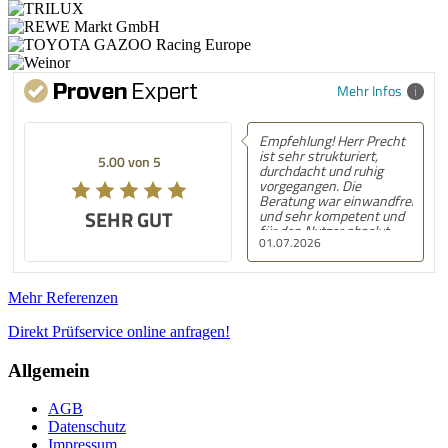
Mehr Infos
Empfehlung! Herr Precht
ist sehr strukturiert,
5.00 von 5
durchdacht und ruhig
vorgegangen. Die
Beratung war einwandfrei
SEHR GUT
und sehr kompetent und
für den Nutzer absolut
01.07.2026
nachvollziehbar und
verständlich.
Mehr Referenzen
Direkt Prüfservice online anfragen!
Allgemein
AGB
Datenschutz
Impressum