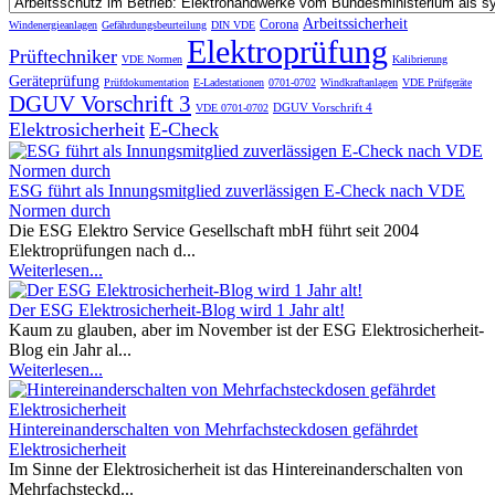
Arbeitssicherheit
Corona
Windenergieanlagen
Gefährdungsbeurteilung
DIN VDE
Elektroprüfung
Prüftechniker
VDE Normen
Kalibrierung
Geräteprüfung
Prüfdokumentation
E-Ladestationen
0701-0702
Windkraftanlagen
VDE Prüfgeräte
DGUV Vorschrift 3
DGUV Vorschrift 4
VDE 0701-0702
Elektrosicherheit
E-Check
ESG führt als Innungsmitglied zuverlässigen E-Check nach VDE
Normen durch
Die ESG Elektro Service Gesellschaft mbH führt seit 2004
Elektroprüfungen nach d...
Weiterlesen...
Der ESG Elektrosicherheit-Blog wird 1 Jahr alt!
Kaum zu glauben, aber im November ist der ESG Elektrosicherheit-
Blog ein Jahr al...
Weiterlesen...
Hintereinanderschalten von Mehrfachsteckdosen gefährdet
Elektrosicherheit
Im Sinne der Elektrosicherheit ist das Hintereinanderschalten von
Mehrfachsteckd...