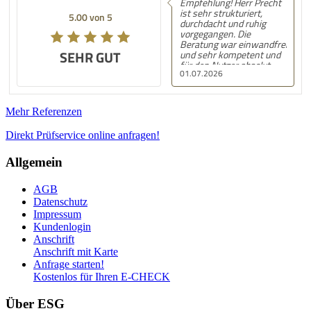
Empfehlung! Herr Precht
ist sehr strukturiert,
5.00 von 5
durchdacht und ruhig
vorgegangen. Die
Beratung war einwandfrei
SEHR GUT
und sehr kompetent und
für den Nutzer absolut
01.07.2026
nachvollziehbar und
verständlich.
Mehr Referenzen
Direkt Prüfservice online anfragen!
Allgemein
AGB
Datenschutz
Impressum
Kundenlogin
Anschrift
Anschrift mit Karte
Anfrage starten!
Kostenlos für Ihren E-CHECK
Über ESG